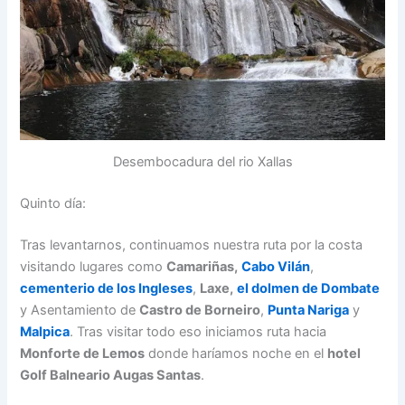
Desembocadura del rio Xallas
Quinto día:
Tras levantarnos, continuamos nuestra ruta por la costa
visitando lugares como
Camariñas,
Cabo Vilán
,
cementerio de los Ingleses
,
Laxe,
el dolmen de Dombate
y Asentamiento de
Castro de Borneiro
,
Punta Nariga
y
Malpica
. Tras visitar todo eso iniciamos ruta hacia
Monforte de Lemos
donde haríamos noche en el
hotel
Golf Balneario Augas Santas
.