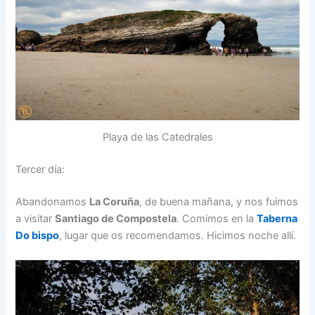
Playa de las Catedrales
Tercer día:
Abandonamos
La Coruña
, de buena mañana, y nos fuimos
a visitar
Santiago de Compostela
. Comimos en la
Taberna
Do bispo
, lugar que os recomendamos. Hicimos noche allí.