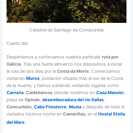
Catedral de Santiago de Compostela
Cuarto día:
Despertamos y continuamos nuestra particular
ruta por
Galicia
. Tras una fuerte almuerzo nos dispusimos a iniciar
la ruta de dos días por la
Costa da Morte
. Comenzamos
visitando
Muros
, población situada más al sur de la Costa
de la muerte, y fuimos subiendo visitando lugares como
Carnota
,
Caldebarcos
(donde comimos en
Casa Manolo
)
,
playa de
Opindo,
desembocadura del rio Xallas
,
Concurbión,
Cabo Finisterre
,
Muxia
y después de todo lo
visitados hicimos noche en
Camariñas,
en el
Hostal Stella
del Mare
.