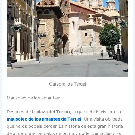
Catedral de Teruel
Mausoleo de los amantes:
Después de la
plaza del Torico
, lo que debéis visitar es el
mausoleo de los amantes de Teruel
. Una visita obligada
que no os podéis perder. La historia de esta gran historia
de amor pone los pelos de punta y poder ver incluso las