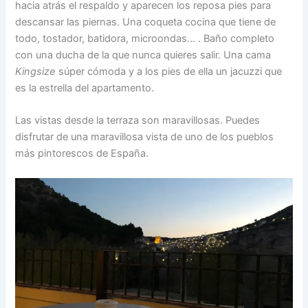
hacia atrás el respaldo y aparecen los reposa pies para
descansar las piernas. Una coqueta cocina que tiene de
todo, tostador, batidora, microondas… . Baño completo
con una ducha de la que nunca quieres salir. Una cama
Kingsize
súper cómoda y a los pies de ella un jacuzzi que
es la estrella del apartamento.
Las vistas desde la terraza son maravillosas. Puedes
disfrutar de una maravillosa vista de uno de los pueblos
más pintorescos de España.