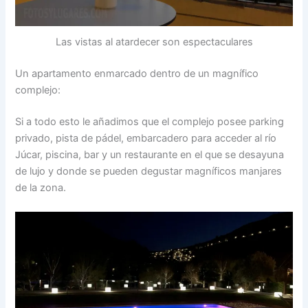
Las vistas al atardecer son espectaculares
Un apartamento enmarcado dentro de un magnífico
complejo:
Si a todo esto le añadimos que el complejo posee parking
privado, pista de pádel, embarcadero para acceder al río
Júcar, piscina, bar y un restaurante en el que se desayuna
de lujo y donde se pueden degustar magníficos manjares
de la zona.