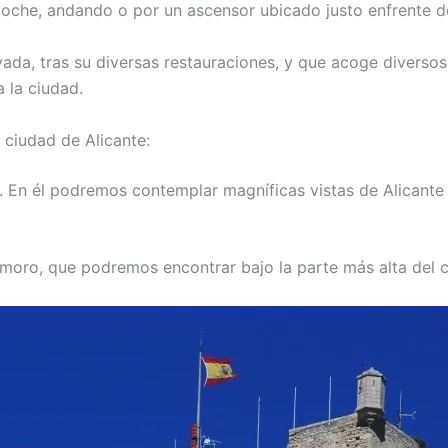
 coche, andando o por un ascensor ubicado justo enfrente d
da, tras su diversas restauraciones, y que acoge diversos
a la ciudad.
 ciudad de Alicante:
lo. En él podremos contemplar magníficas vistas de Alicante
moro, que podremos encontrar bajo la parte más alta del ca