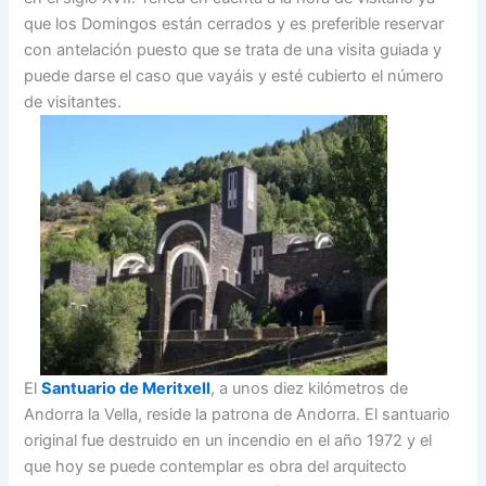
que los Domingos están cerrados y es preferible reservar
con antelación puesto que se trata de una visita guiada y
puede darse el caso que vayáis y esté cubierto el número
de visitantes.
El
Santuario de Meritxell
, a unos diez kilómetros de
Andorra la Vella, reside la patrona de Andorra. El santuario
original fue destruido en un incendio en el año 1972 y el
que hoy se puede contemplar es obra del arquitecto