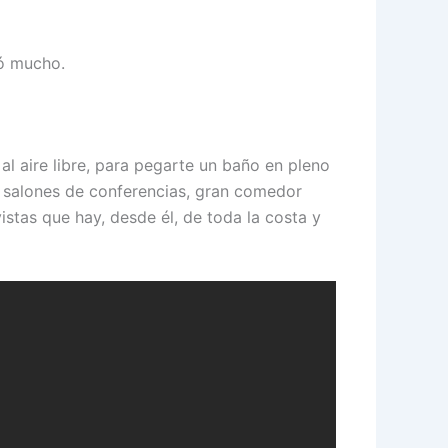
tó mucho.
al aire libre, para pegarte un baño en pleno
, salones de conferencias, gran comedor
istas que hay, desde él, de toda la costa y