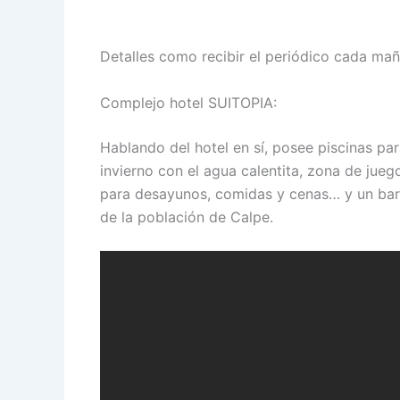
Detalles como recibir el periódico cada mañ
Complejo hotel SUITOPIA:
Hablando del hotel en sí, posee piscinas par
invierno con el agua calentita, zona de jue
para desayunos, comidas y cenas… y un bar en
de la población de Calpe.