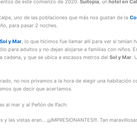
ientos de este comienzo de 2020.
Suitopia
, un
hotel en Ca
Calpe, uno de las poblaciones que más nos gustan de la
Co
iño, para pasar 2 noches.
Sol y Mar
, lo que hicimos fue llamar allí para ver si tenían
ólo para adultos y no dejan alojarse a familias con niños. E
ma cadena, y que se ubica a escasos metros del
Sol y Mar
. 
do, no nos privamos a la hora de elegir una habitación co
enemos que decir que acertamos.
as al mar y al Peñón de Ifach:
s y las vistas eran… ¡¡¡IMPRESIONANTES!!!. Tan maravillosas