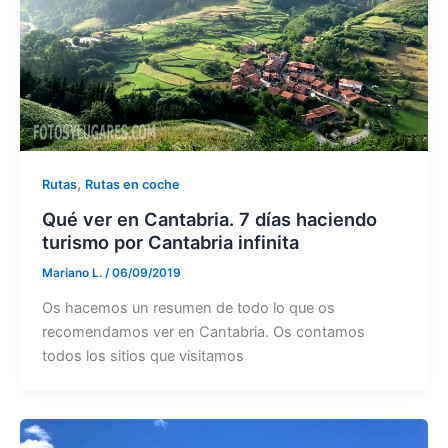
,
Rutas
Rutas en coche
Qué ver en Cantabria. 7 días haciendo
turismo por Cantabria infinita
Mariano L.
/
06/09/2019
Os hacemos un resumen de todo lo que os
recomendamos ver en Cantabria. Os contamos
todos los sitios que visitamos