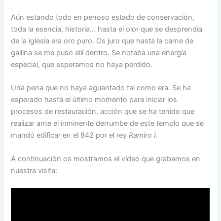
Aún estando todo en penoso estado de conservación,
toda la esencia, historia… hasta el olor que se desprendía
de la iglesia era oro puro. Os juro que hasta la carne de
gallina se me puso allí dentro. Se notaba una energía
especial, que esperamos no haya perdido.
Una pena que no haya aguantado tal como era. Se ha
esperado hasta el último momento para iniciar los
procesos de restauración, acción que se ha tenido que
realizar ante el inminente derrumbe de este templo que se
mandó edificar en el 842 por el rey
Ramiro I
.
A continuación os mostramos el vídeo que grabamos en
nuestra visita: