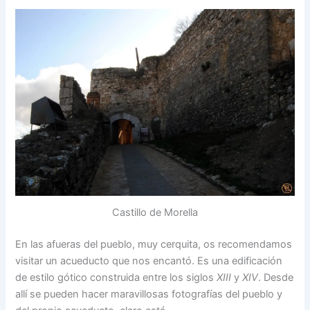
Castillo de Morella
En las afueras del pueblo, muy cerquita, os recomendamos
visitar un acueducto que nos encantó. Es una edificación
de estilo gótico construida entre los siglos
XIII
y
XIV
. Desde
allí se pueden hacer maravillosas fotografías del pueblo y