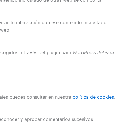
l contenido incrustado de otras web se comporta
visar tu interacción con ese contenido incrustado,
 web.
recogidos a través del plugin para
WordPress JetPack
.
ales puedes consultar en nuestra
política de cookies
.
reconocer y aprobar comentarios sucesivos