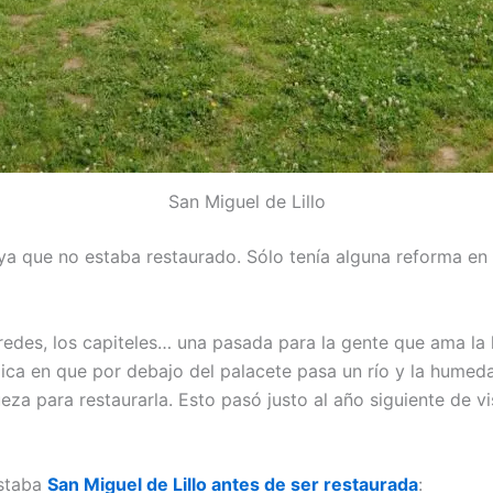
San Miguel de Lillo
a que no estaba restaurado. Sólo tenía alguna reforma en 
paredes, los capiteles… una pasada para la gente que ama la 
ica en que por debajo del palacete pasa un río y la humed
za para restaurarla. Esto pasó justo al año siguiente de vi
estaba
San Miguel de Lillo antes de ser restaurada
: