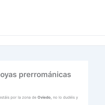
 joyas prerrománicas
estáis por la zona de
Oviedo,
no lo dudéis y