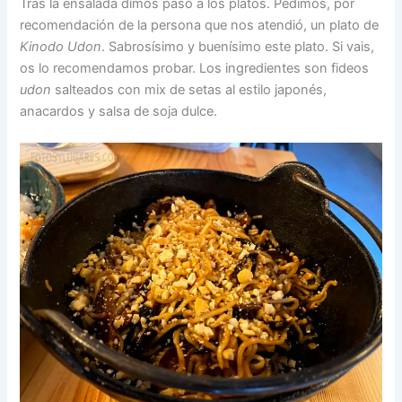
Tras la ensalada dimos paso a los platos. Pedimos, por
recomendación de la persona que nos atendió, un plato de
Kinodo Udon
. Sabrosísimo y buenísimo este plato. Si vais,
os lo recomendamos probar. Los ingredientes son fideos
udon
salteados con mix de setas al estilo japonés,
anacardos y salsa de soja dulce.