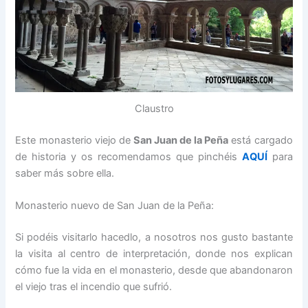
Claustro
Este monasterio viejo de
San Juan de la Peña
está cargado
de historia y os recomendamos que pinchéis
AQUÍ
para
saber más sobre ella.
Monasterio nuevo de San Juan de la Peña:
Si podéis visitarlo hacedlo, a nosotros nos gusto bastante
la visita al centro de interpretación, donde nos explican
cómo fue la vida en el monasterio, desde que abandonaron
el viejo tras el incendio que sufrió.