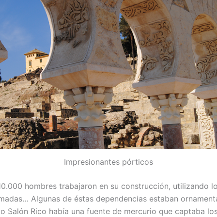
Impresionantes pórticos
.000 hombres trabajaron en su construcción, utilizando l
romadas… Algunas de éstas dependencias estaban ornamenta
do Salón Rico había una fuente de mercurio que captaba los 