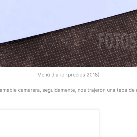
Menú diario (precios 2018)
a amable camarera, seguidamente, nos trajeron una tapa de