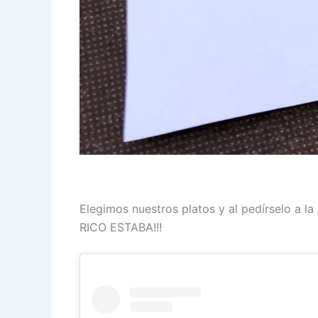
Elegimos nuestros platos y al pedírselo a l
RICO ESTABA!!!