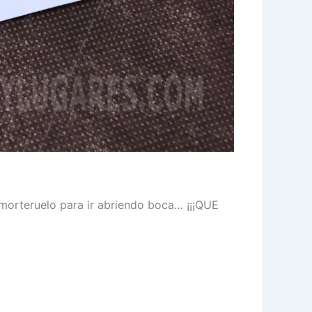
 morteruelo para ir abriendo boca… ¡¡¡QUE