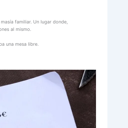
 masía familiar. Un lugar donde,
iones al mismo.
ba una mesa libre.