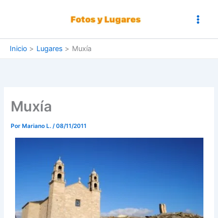
Ir
al
contenido
Inicio
Lugares
Muxía
Muxía
Por
Mariano L.
/
08/11/2011