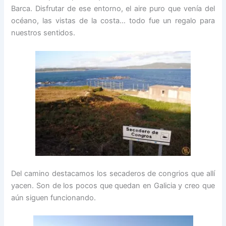
Barca. Disfrutar de ese entorno, el aire puro que venía del
océano, las vistas de la costa… todo fue un regalo para
nuestros sentidos.
Del camino destacamos los secaderos de congrios que allí
yacen. Son de los pocos que quedan en Galicia y creo que
aún siguen funcionando.