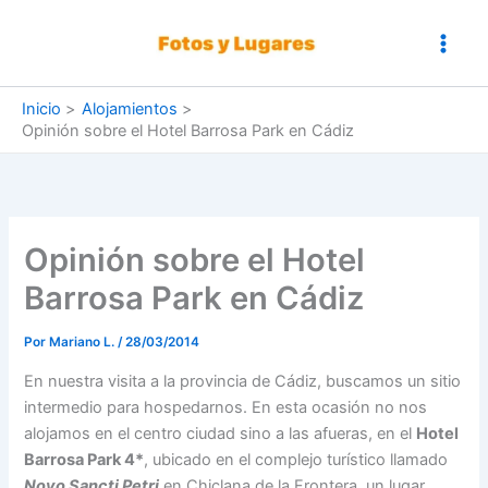
Ir
al
contenido
Inicio
Alojamientos
Opinión sobre el Hotel Barrosa Park en Cádiz
Opinión sobre el Hotel
Barrosa Park en Cádiz
Por
Mariano L.
/
28/03/2014
En nuestra visita a la provincia de Cádiz, buscamos un sitio
intermedio para hospedarnos. En esta ocasión no nos
alojamos en el centro ciudad sino a las afueras, en el
Hotel
Barrosa Park 4*
, ubicado en el complejo turístico llamado
Novo Sancti Petri
en Chiclana de la Frontera, un lugar