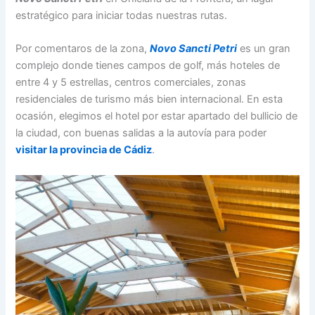
estratégico para iniciar todas nuestras rutas.
Por comentaros de la zona,
Novo Sancti Petri
es un gran
complejo donde tienes campos de golf, más hoteles de
entre 4 y 5 estrellas, centros comerciales, zonas
residenciales de turismo más bien internacional. En esta
ocasión, elegimos el hotel por estar apartado del bullicio de
la ciudad, con buenas salidas a la autovía para poder
visitar la provincia de Cádiz
.