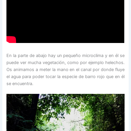
En la parte de abajo hay un pequeño microclima y en él se
puede ver mucha vegetación, como por ejemplo helechos.
Os animamos a meter la mano en el canal por donde fluye
el agua para poder tocar la especie de barro rojo que en él
se encuentra.