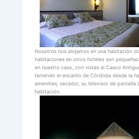
Nosotros nos alojamos en una habitación do
habitaciones en otros hoteles son pequeñas
en nuestro caso, con vistas al Casco Antigu
teniendo el encanto de Córdoba desde la hab
amenities, secador, su televisor de pantalla 
habitación.