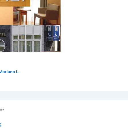
Mariano L.
*”
S