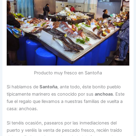
Producto muy fresco en Santoña
Si hablamos de
Santoña
, ante todo, éste bonito pueblo
típicamente marinero es conocido por sus
anchoas
. Este
fue el regalo que llevamos a nuestras familias de vuelta a
casa: anchoas.
Si tenéis ocasión, pasearos por las inmediaciones del
puerto y veréis la venta de pescado fresco, recién traído